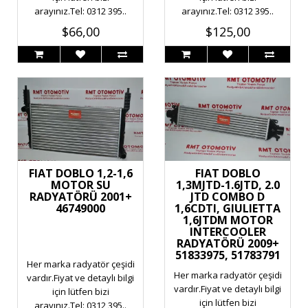
arayınız.Tel: 0312 395..
arayınız.Tel: 0312 395..
$66,00
$125,00
FIAT DOBLO 1,2-1,6
FIAT DOBLO
MOTOR SU
1,3MJTD-1.6JTD, 2.0
RADYATÖRÜ 2001+
JTD COMBO D
46749000
1,6CDTI, GIULIETTA
1,6JTDM MOTOR
INTERCOOLER
RADYATÖRÜ 2009+
51833975, 51783791
Her marka radyatör çeşidi
Her marka radyatör çeşidi
vardır.Fiyat ve detaylı bilgi
vardır.Fiyat ve detaylı bilgi
için lütfen bizi
için lütfen bizi
arayınız.Tel: 0312 395..