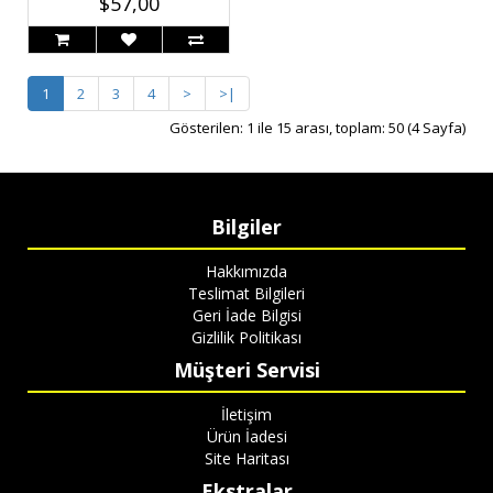
$57,00
1
2
3
4
>
>|
Gösterilen: 1 ile 15 arası, toplam: 50 (4 Sayfa)
Bilgiler
Hakkımızda
Teslimat Bilgileri
Geri İade Bilgisi
Gizlilik Politikası
Müşteri Servisi
İletişim
Ürün İadesi
Site Haritası
Ekstralar