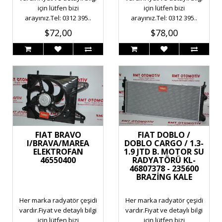
için lütfen bizi
için lütfen bizi
arayınız.Tel: 0312 395..
arayınız.Tel: 0312 395..
$72,00
$78,00
FIAT BRAVO
FIAT DOBLO /
I/BRAVA/MAREA
DOBLO CARGO / 1.3-
ELEKTROFAN
1.9 JTD B. MOTOR SU
46550400
RADYATÖRÜ KL-
46807378 - 235600
BRAZİNG KALE
Her marka radyatör çeşidi
Her marka radyatör çeşidi
vardır.Fiyat ve detaylı bilgi
vardır.Fiyat ve detaylı bilgi
için lütfen bizi
için lütfen bizi