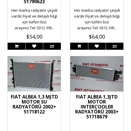
51790623
Her marka radyatör çeşidi
Her marka radyatör çeşidi
vardır.Fiyat ve detaylı bilgi
vardır.Fiyat ve detaylı bilgi
için lütfen bizi
için lütfen bizi
arayınız.Tel: 0312 395..
arayınız.Tel: 0312 395..
$54,00
$64,00
FIAT ALBEA 1,3 MJTD
FIAT ALBEA 1,3JTD
MOTOR SU
MOTOR
RADYATÖRÜ 2002+
INTERCOOLER
51718122
RADYATÖRÜ 2003+
51718679