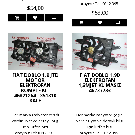
arayınız.Tel: 0312 395..
$54,00
$53,00
FIAT DOBLO 1,9 JTD
FIAT DOBLO 1,9D
MOTOR
ELEKTROFAN
ELEKTROFAN
1,3MJET KLİMASIZ
KOMPLE KL-
46737733
46821264 - 351310
KALE
Her marka radyatör çeşidi
Her marka radyatör çeşidi
vardır.Fiyat ve detaylı bilgi
vardır.Fiyat ve detaylı bilgi
için lütfen bizi
için lütfen bizi
arayınız.Tel: 0312 395..
arayınız.Tel: 0312 395..