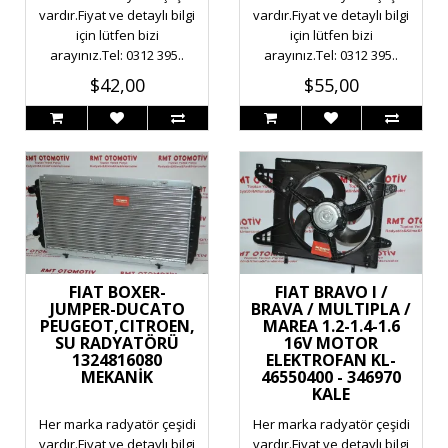
vardır.Fiyat ve detaylı bilgi
vardır.Fiyat ve detaylı bilgi
için lütfen bizi
için lütfen bizi
arayınız.Tel: 0312 395..
arayınız.Tel: 0312 395..
$42,00
$55,00
FIAT BOXER-
FIAT BRAVO I /
JUMPER-DUCATO
BRAVA / MULTIPLA /
PEUGEOT,CITROEN,
MAREA 1.2-1.4-1.6
SU RADYATÖRÜ
16V MOTOR
1324816080
ELEKTROFAN KL-
MEKANİK
46550400 - 346970
KALE
Her marka radyatör çeşidi
Her marka radyatör çeşidi
vardır.Fiyat ve detaylı bilgi
vardır.Fiyat ve detaylı bilgi