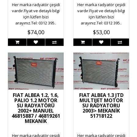
Her marka radyatör çeşidi
Her marka radyatör çeşidi
vardır.Fiyat ve detaylı bilgi
vardır.Fiyat ve detaylı bilgi
için lütfen bizi
için lütfen bizi
arayınız.Tel: 0312 395..
arayınız.Tel: 0312 395..
$74,00
$53,00
FIAT ALBEA 1.2, 1.6,
FIAT ALBEA 1.3 JTD
PALIO 1.2 MOTOR
MULTIJET MOTOR
SU RADYATÖRÜ
SU RADYATORU
2002+ MANUEL
2003> MEKANİK
46815887 / 46819261
51718122
MEKANİK
Her marka radyatör çeşidi
Her marka radyatör çeşidi