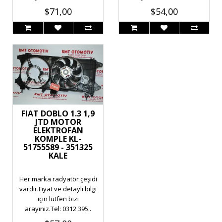
$71,00
$54,00
FIAT DOBLO 1.3 1,9
JTD MOTOR
ELEKTROFAN
KOMPLE KL-
51755589 - 351325
KALE
Her marka radyatör çeşidi
vardır.Fiyat ve detaylı bilgi
için lütfen bizi
arayınız.Tel: 0312 395..