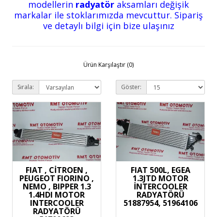
modellerin
radyatör
aksamları değişik
markalar ile stoklarımızda mevcuttur. Sipariş
ve detaylı bilgi için bize ulaşınız
Ürün Karşılaştır (0)
Sırala:
Göster:
FIAT , CİTROEN ,
FIAT 500L, EGEA
PEUGEOT FIORINO ,
1.3JTD MOTOR
NEMO , BIPPER 1.3
İNTERCOOLER
1.4HDI MOTOR
RADYATÖRÜ
INTERCOOLER
51887954, 51964106
RADYATÖRÜ