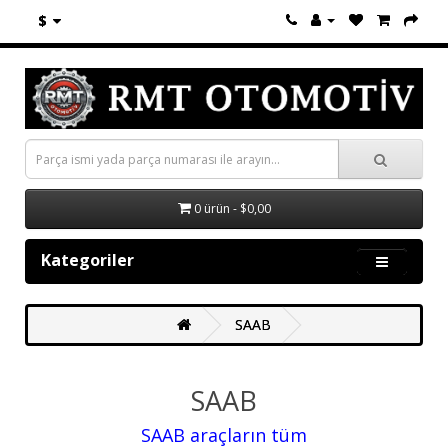
$
0 ürün - $0,00
Kategoriler
SAAB
SAAB
SAAB araçların tüm