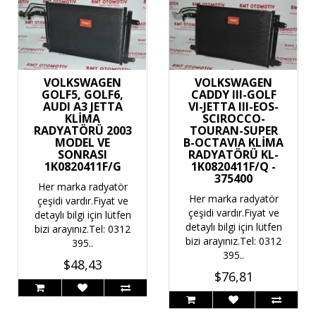
VOLKSWAGEN
VOLKSWAGEN
GOLF5, GOLF6,
CADDY III-GOLF
AUDI A3 JETTA
VI-JETTA III-EOS-
KLİMA
SCIROCCO-
RADYATÖRÜ 2003
TOURAN-SUPER
MODEL VE
B-OCTAVIA KLİMA
SONRASI
RADYATÖRÜ KL-
1K0820411F/G
1K0820411F/Q -
375400
Her marka radyatör
Her marka radyatör
çeşidi vardır.Fiyat ve
çeşidi vardır.Fiyat ve
detaylı bilgi için lütfen
detaylı bilgi için lütfen
bizi arayınız.Tel: 0312
bizi arayınız.Tel: 0312
395..
395..
$48,43
$76,81