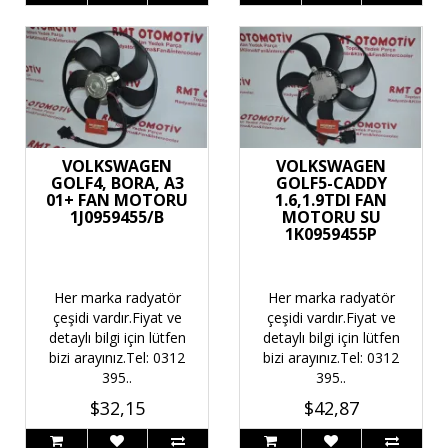
VOLKSWAGEN
VOLKSWAGEN
GOLF4, BORA, A3
GOLF5-CADDY
01+ FAN MOTORU
1.6,1.9TDI FAN
1J0959455/B
MOTORU SU
1K0959455P
Her marka radyatör
Her marka radyatör
çeşidi vardır.Fiyat ve
çeşidi vardır.Fiyat ve
detaylı bilgi için lütfen
detaylı bilgi için lütfen
bizi arayınız.Tel: 0312
bizi arayınız.Tel: 0312
395..
395..
$32,15
$42,87