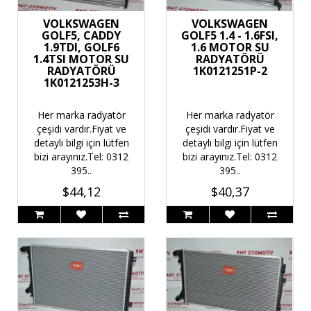
VOLKSWAGEN
VOLKSWAGEN
GOLF5, CADDY
GOLF5 1.4 - 1.6FSI,
1.9TDI, GOLF6
1.6 MOTOR SU
1.4TSI MOTOR SU
RADYATÖRÜ
RADYATÖRÜ
1K0121251P-2
1K0121253H-3
Her marka radyatör
Her marka radyatör
çeşidi vardır.Fiyat ve
çeşidi vardır.Fiyat ve
detaylı bilgi için lütfen
detaylı bilgi için lütfen
bizi arayınız.Tel: 0312
bizi arayınız.Tel: 0312
395..
395..
$44,12
$40,37