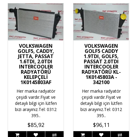
VOLKSWAGEN
VOLKSWAGEN
GOLF5, CADDY,
GOLF5 CADDY
JETTA, PASSAT
1.9TDI, GOLF5,
1.6TDI, 2.0TDI
PASSAT 2.0TDI
INTERCOOLER
INTERCOOLER
RADYATÖRÜ
RADYATÖRÜ KL-
KELEPÇELİ
1K0145803A -
1K0145803AF
342100
Her marka radyatör
Her marka radyatör
çeşidi vardır.Fiyat ve
çeşidi vardır.Fiyat ve
detaylı bilgi için lütfen
detaylı bilgi için lütfen
bizi arayınız.Tel: 0312
bizi arayınız.Tel: 0312
395..
395..
$85,92
$96,11