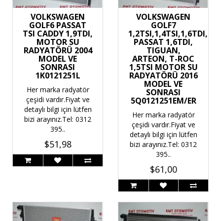
VOLKSWAGEN
VOLKSWAGEN
GOLF6 PASSAT
GOLF7
TSI CADDY 1,9TDI,
1,2TSI,1,4TSI,1,6TDI,
MOTOR SU
PASSAT 1,6TDI,
RADYATÖRÜ 2004
TIGUAN,
MODEL VE
ARTEON, T-ROC
SONRASI
1,5TSI MOTOR SU
1K0121251L
RADYATÖRÜ 2016
MODEL VE
Her marka radyatör
SONRASI
çeşidi vardır.Fiyat ve
5Q0121251EM/ER
detaylı bilgi için lütfen
Her marka radyatör
bizi arayınız.Tel: 0312
çeşidi vardır.Fiyat ve
395..
detaylı bilgi için lütfen
$51,98
bizi arayınız.Tel: 0312
395..
$61,00