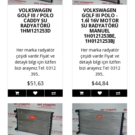
VOLKSWAGEN
VOLKSWAGEN
GOLF III / POLO
GOLF III POLO -
CADDY SU
1.6İ 16V MOTOR
RADYATÖRÜ
SU RADYATÖRÜ
1HM121253D
MANUEL
1H0121253BE,
1H0121253BJ
Her marka radyatör
Her marka radyatör
çeşidi vardır.Fiyat ve
çeşidi vardır.Fiyat ve
detaylı bilgi için lütfen
detaylı bilgi için lütfen
bizi arayınız.Tel: 0312
bizi arayınız.Tel: 0312
395..
395..
$51,63
$44,84