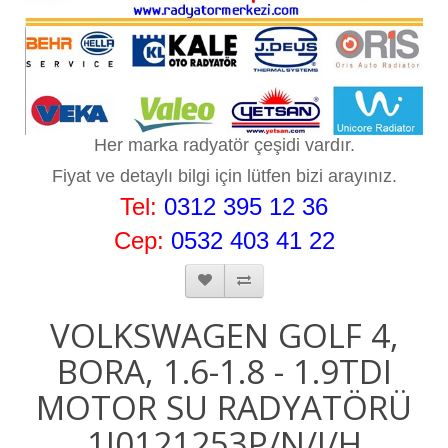
Her marka radyatör çeşidi vardır.
Fiyat ve detaylı bilgi için lütf
en bizi arayınız.
Tel:
0
312 395 12 36
Cep:
0532 403 41 22
VOLKSWAGEN GOLF 4,
BORA, 1.6-1.8 - 1.9TDI
MOTOR SU RADYATÖRÜ
1J0121253P/N/J/H