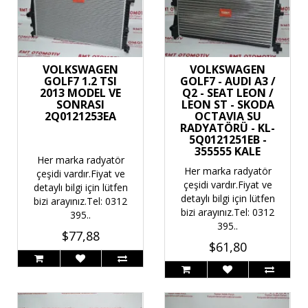
VOLKSWAGEN
VOLKSWAGEN
GOLF7 1.2 TSI
GOLF7 - AUDI A3 /
2013 MODEL VE
Q2 - SEAT LEON /
SONRASI
LEON ST - SKODA
2Q0121253EA
OCTAVIA SU
RADYATÖRÜ - KL-
5Q0121251EB -
355555 KALE
Her marka radyatör
Her marka radyatör
çeşidi vardır.Fiyat ve
çeşidi vardır.Fiyat ve
detaylı bilgi için lütfen
detaylı bilgi için lütfen
bizi arayınız.Tel: 0312
bizi arayınız.Tel: 0312
395..
395..
$77,88
$61,80