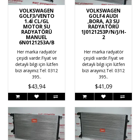
VOLKSWAGEN
VOLKSWAGEN
GOLF3/VENTO
GOLF4 AUDI
1.4İ CL/GL
,BORA, A3 SU
MOTOR SU
RADYATÖRÜ
RADYATÖRÜ
1J0121253P/N/J/H-
MANUEL
2
6N0121253A/B
Her marka radyatör
Her marka radyatör
çeşidi vardır.Fiyat ve
çeşidi vardır.Fiyat ve
detaylı bilgi için lütfen
detaylı bilgi için lütfen
bizi arayınız.Tel: 0312
bizi arayınız.Tel: 0312
395..
395..
$43,94
$41,09