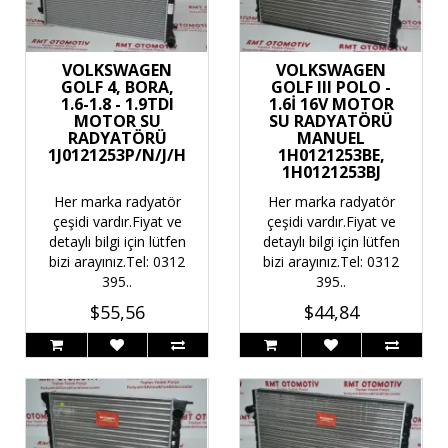
VOLKSWAGEN
VOLKSWAGEN
GOLF 4, BORA,
GOLF III POLO -
1.6-1.8 - 1.9TDI
1.6İ 16V MOTOR
MOTOR SU
SU RADYATÖRÜ
RADYATÖRÜ
MANUEL
1J0121253P/N/J/H
1H0121253BE,
1H0121253BJ
Her marka radyatör
Her marka radyatör
çeşidi vardır.Fiyat ve
çeşidi vardır.Fiyat ve
detaylı bilgi için lütfen
detaylı bilgi için lütfen
bizi arayınız.Tel: 0312
bizi arayınız.Tel: 0312
395..
395..
$55,56
$44,84