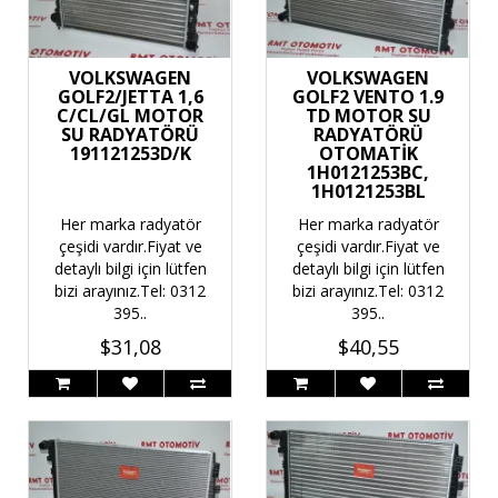
VOLKSWAGEN
VOLKSWAGEN
GOLF2/JETTA 1,6
GOLF2 VENTO 1.9
C/CL/GL MOTOR
TD MOTOR SU
SU RADYATÖRÜ
RADYATÖRÜ
191121253D/K
OTOMATİK
1H0121253BC,
1H0121253BL
Her marka radyatör
Her marka radyatör
çeşidi vardır.Fiyat ve
çeşidi vardır.Fiyat ve
detaylı bilgi için lütfen
detaylı bilgi için lütfen
bizi arayınız.Tel: 0312
bizi arayınız.Tel: 0312
395..
395..
$31,08
$40,55