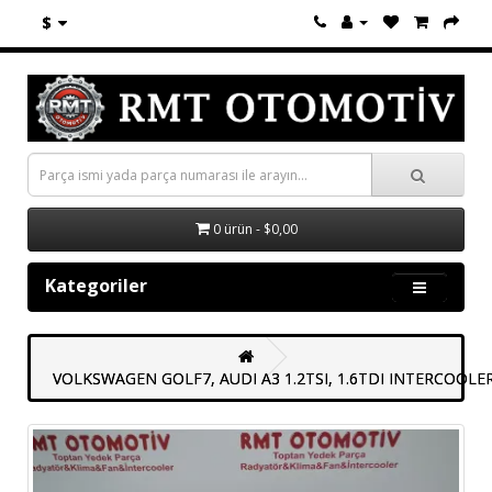
$
0 ürün - $0,00
Kategoriler
VOLKSWAGEN GOLF7, AUDI A3 1.2TSI, 1.6TDI INTERCOOL