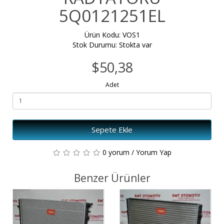
5Q0121251EL
Ürün Kodu: VOS1
Stok Durumu: Stokta var
$50,38
Adet
Sepete Ekle
0 yorum
/
Yorum Yap
Benzer Ürünler