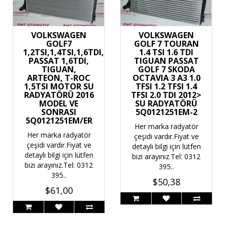
VOLKSWAGEN
VOLKSWAGEN
GOLF7
GOLF 7 TOURAN
1,2TSI,1,4TSI,1,6TDI,
1.4 TSI 1.6 TDI
PASSAT 1,6TDI,
TIGUAN PASSAT
TIGUAN,
GOLF 7 SKODA
ARTEON, T-ROC
OCTAVIA 3 A3 1.0
1,5TSI MOTOR SU
TFSI 1.2 TFSI 1.4
RADYATÖRÜ 2016
TFSI 2.0 TDI 2012>
MODEL VE
SU RADYATÖRÜ
SONRASI
5Q0121251EM-2
5Q0121251EM/ER
Her marka radyatör
Her marka radyatör
çeşidi vardır.Fiyat ve
çeşidi vardır.Fiyat ve
detaylı bilgi için lütfen
detaylı bilgi için lütfen
bizi arayınız.Tel: 0312
bizi arayınız.Tel: 0312
395..
395..
$50,38
$61,00